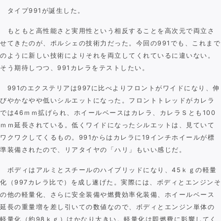
タイプ991が誕生した。
もともと高性能さと実用性という相反することを高次元で両立さ
せてきたのが、ポルシェの技術力だった。今回の991でも、これまで
のように新しい技術によりそれを両立してくれているに違いない。
そう期待しつつ、991カレラをテストしたい。
991のエクステリアは997に比べよりフロントがワイドになり、伸
びやかなやや低いシルエットになった。フロントトレッドがカレラ
では46ｍｍ拡げられ、ホイールベースはカレラ、カレラＳとも100
ｍｍ延長されている。低くワイドになったシルエットは、見ていて
ワクワクしてくるもの。991からはカレラに19インチホイールが標
準装備されたので、リアタイヤの「ハリ」もいい感じだ。
ボディはアルミとスチールのハイブリッドになり、45ｋｇの軽量
化（997カレラ比で）を成し遂げた。実際には、ボディとエンジンそ
の他の軽量化、さらに安全装備や燃費効率化装備、ホイールベース
延長の重量増を差し引いての数値なので、ボディとエンジン単体の
軽量化（約98ｋｇ）はかなり大きい。軽量化は即燃費に影響してく