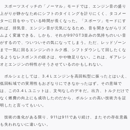
スポーツスイッチの「ノーマル」モードでは、エンジン音の盛り
上がりが静かなためにシフトのタイミングを計りにくく、タコメー
ターに目をやっている時間が長くなった。「スポーツ」モードにす
れば、排気音、エンジン音が元気になるため、音を聞きながらリズ
ムよく変速できる。しかも、それが997GT3並みの気持ちのいい音
がするので、ついついその気になってしまう。ただ、レッドゾーン
まで一気に回るエンジンのトルク感、シフトダウンして回したくな
るようなレスポンスの鋭さは、やや物足りない。これは、ギアレシ
オとエンジンの特性がそうさせているのかもしれない。
ポルシェとしては、3.4Ｌエンジンを高回転型に振ったとはいえ、
低回転域での実用性もおざなりにできなかったはず。その意味で
は、この3.4Ｌユニットは、文句なしのデキだ。出力、トルクだけで
なく燃費の向上にも成功したのだから、ポルシェの高い技術力を証
明したと言ってもいい。
技術の進化がある限り、911は911であり続け、またその存在意義
も失われないに違いない。