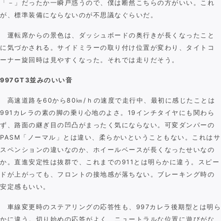
「－」だったか一瞬戸惑うので、僕は断然こちらの方がいい。これ
が、標準装備にならないのが不思議なぐらいだ。
運転席からの景色は、ダッシュボードの奥行きが長くなったこと
に気づかされる。サイドミラーの取り付け位置が変わり、タイトコ
ーナー旋回時は見やすくなった。それでは走りだそう。
997GT3並みのいい音
高速道路を60から80㎞/ｈの速度で走行中、最初に感じたことは
991カレラの素の脚の乗り心地のよさ。19インチタイヤにも関わら
ず、路面の継ぎ目の凹凸がまったく気にならない。可変ダンパーの
PASM「ノーマル」とは違い、柔らかいということもない。これはサ
スペンションの違いなのか、ホイールベースが長くなったせいなの
か。直進安定性は抜群で、これまでの911とは明らかに違う。スピー
ドが上がっても、フロントの接地感が落ちない。ブレーキング時の
安定感もいい。
車線変更時のステアリングの応答性も、997カレラ後期型とは明ら
かに違う。切り始めの応答がよく、ニュートラルな位置に遊びがな