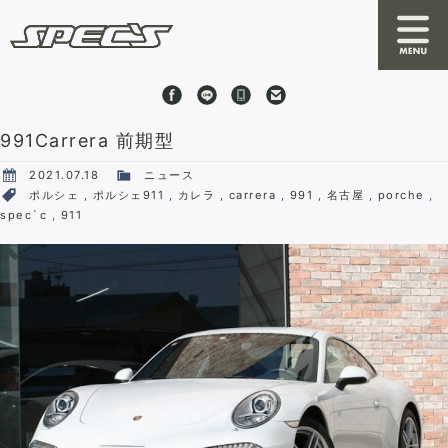
991Carrera 前期型
News
2021.07.18
ニュース
About SPEC'S
ポルシェ
,
ポルシェ911
,
カレラ
,
carrera
,
991
,
名古屋
,
porche
,
spec`c
,
911
By S
RRC
Online Shop
Stock Cars
Shop Information