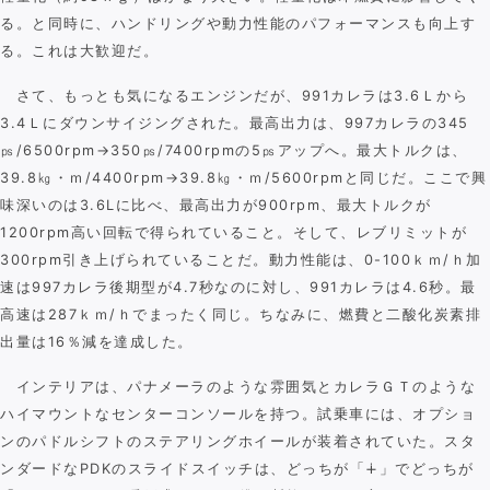
る。と同時に、ハンドリングや動力性能のパフォーマンスも向上す
る。これは大歓迎だ。
さて、もっとも気になるエンジンだが、991カレラは3.6Ｌから
3.4Ｌにダウンサイジングされた。最高出力は、997カレラの345
㎰/6500rpm→350㎰/7400rpmの5㎰アップへ。最大トルクは、
39.8㎏・ｍ/4400rpm→39.8㎏・ｍ/5600rpmと同じだ。ここで興
味深いのは3.6Lに比べ、最高出力が900rpm、最大トルクが
1200rpm高い回転で得られていること。そして、レブリミットが
300rpm引き上げられていることだ。動力性能は、0-100ｋｍ/ｈ加
速は997カレラ後期型が4.7秒なのに対し、991カレラは4.6秒。最
高速は287ｋｍ/ｈでまったく同じ。ちなみに、燃費と二酸化炭素排
出量は16％減を達成した。
インテリアは、パナメーラのような雰囲気とカレラＧＴのような
ハイマウントなセンターコンソールを持つ。試乗車には、オプショ
ンのパドルシフトのステアリングホイールが装着されていた。スタ
ンダードなPDKのスライドスイッチは、どっちが「∔」でどっちが