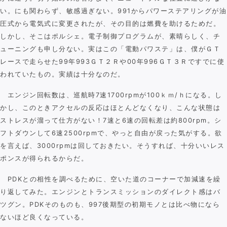
い。にも関わらず、敏感過ぎない。991からパワーステアリングが油
圧式から電気式に変更されたが、その目的は燃費を助けるためだ。
しかし、そこはポルシェ。電子制御プログラムが、素晴らしく、チ
ューニングも申し分ない。実はこの「電動パワステ」は、僕がＧＴ
レースで走らせた99年993ＧＴ２Ｒや00年996ＧＴ３Ｒですでに使
われていたもの。実績は十分なのだ。
エンジン回転数は、巡航時7速1700rpmが100ｋｍ/ｈになる。し
かし、このときアクセルの反応はほとんどなくなり、こんな状態は
ストレスが溜って仕方がない！7速と6速の回転差は約800rpm。シ
フトダウンして6速2500rpmで、やっと自由が戻った気がする。欲
を言えば、3000rpmは回しておきたい。そうすれば、十分いいレス
ポンスが得られるからだ。
PDKとの相性を調べるために、空いた道のコーナーで加減速を繰
り返してみた。エンジンとトランスミッションのダイレクト感はバ
ツグン。PDKそのものも、997後期型の初期モノとは比べ物になら
ないほど良くなっている。