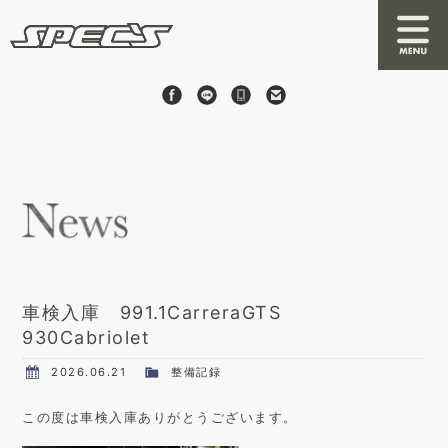
News
About SPEC'S
By S
RRC
車検入庫 991.1CarreraGTS
930Cabriolet
Online Shop
2026.06.21
整備記録
Stock Cars
この度は車検入庫ありがとうございます。
Shop Information