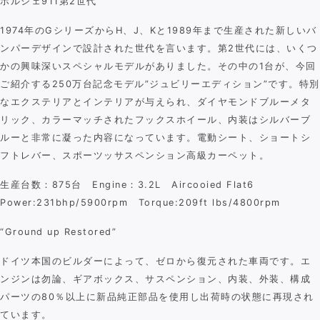
ポルシェ911第2世代
1974年のGシリーズからH、J、Kと1989年まで生産された新しいバ
ンパーデザインで設計された世代を言います。第2世代には、いくつ
かの興味深いスペシャルモデルがありました。その中の1台が、今回
ご紹介する250万台記念モデル”ジュビリーエディション”です。特別
なエクステリアとインテリアが与えられ、ダイヤモンドブルーメタ
リック、カラーマッチされたフックスホイール、内装はシルバーブ
ルーと非常に凝った内容になっています。電動シート、ショートシ
フトレバー、スポーツッサスペンション高級カーペット。
生産台数：875台 Engine：3.2L Aircooied Flat6
Power:231bhp/5900rpm Torque:209ft lbs/4800rpm
“Ground up Restored”
ドイツ本国のビルダーによって、ゼロから復元された車両です。エ
ンジンは勿論、ギアボックス、サスペンション、内装、外装、構成
パーツの80％以上に新品純正部品を使用し出荷時の状態に再現され
ています。