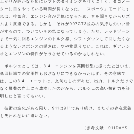
上がりが静かなためにシフトのタイミングを計りにくく、タコメー
ターに目をやっている時間が長くなった。「スポーツ」モードにす
れば、排気音、エンジン音が元気になるため、音を聞きながらリズ
ムよく変速できる。しかも、それが997GT3並みの気持ちのいい音
がするので、ついついその気になってしまう。ただ、レッドゾーン
まで一気に回るエンジンのトルク感、シフトダウンして回したくな
るようなレスポンスの鋭さは、やや物足りない。これは、ギアレシ
オとエンジンの特性がそうさせているのかもしれない。
ポルシェとしては、3.4Ｌエンジンを高回転型に振ったとはいえ、
低回転域での実用性もおざなりにできなかったはず。その意味で
は、この3.4Ｌユニットは、文句なしのデキだ。出力、トルクだけで
なく燃費の向上にも成功したのだから、ポルシェの高い技術力を証
明したと言ってもいい。
技術の進化がある限り、911は911であり続け、またその存在意義
も失われないに違いない。
（参考文献 911DAYS