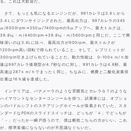
る。これは大歓迎だ。
さて、もっとも気になるエンジンだが、991カレラは3.6Ｌから
3.4Ｌにダウンサイジングされた。最高出力は、997カレラの345
㎰/6500rpm→350㎰/7400rpmの5㎰アップへ。最大トルクは、
39.8㎏・ｍ/4400rpm→39.8㎏・ｍ/5600rpmと同じだ。ここで興
味深いのは3.6Lに比べ、最高出力が900rpm、最大トルクが
1200rpm高い回転で得られていること。そして、レブリミットが
300rpm引き上げられていることだ。動力性能は、0-100ｋｍ/ｈ加
速は997カレラ後期型が4.7秒なのに対し、991カレラは4.6秒。最
高速は287ｋｍ/ｈでまったく同じ。ちなみに、燃費と二酸化炭素排
出量は16％減を達成した。
インテリアは、パナメーラのような雰囲気とカレラＧＴのような
ハイマウントなセンターコンソールを持つ。試乗車には、オプショ
ンのパドルシフトのステアリングホイールが装着されていた。スタ
ンダードなPDKのスライドスイッチは、どっちが「∔」でどっちが
「－」だったか一瞬戸惑うので、僕は断然こちらの方がいい。これ
が、標準装備にならないのが不思議なぐらいだ。