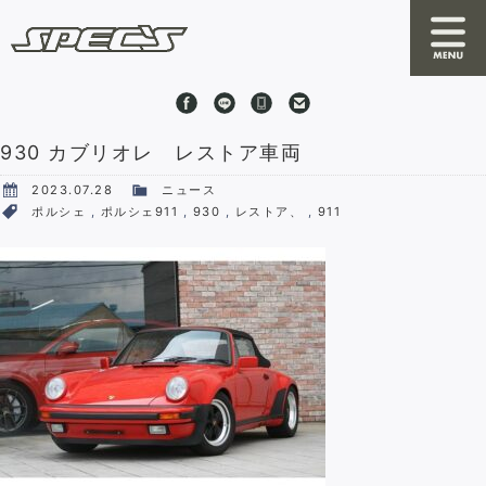
930 カブリオレ レストア車両
News
2023.07.28
ニュース
About SPEC'S
ポルシェ
,
ポルシェ911
,
930
,
レストア、
,
911
By S
RRC
Online Shop
Stock Cars
Shop Information