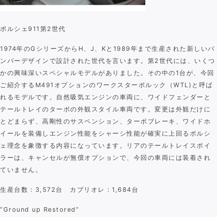
ポルシェ911第2世代
1974年のGシリーズからH、J、Kと1989年まで生産された新しいバ
ンパーデザインで設計された世代を言います。第2世代には、いくつ
かの興味深いスペシャルモデルがありました。その中の1台が、今回
ご紹介するM491オプションのワークスターボルック（WTL)と呼ば
れるモデルです。自然吸気エンジンの車両に、ワイドフェンダーと
テールトレイのターボの外観スタイル車両です。変更は外観だけに
とどまらず、高剛性のサスペンション、ターボブレーキ、ワイドホ
イールを装備しエンジン性能をシャーシ性能が確実に上回るポルシ
ェ理念を象徴する内容になっています。リアのテールトレイスポイ
ラーは、キャンセルが無償オプションで、今回の車両には装着され
ていません。
生産台数：3,572台 カブリオレ：1,684台
”Ground up Restored”