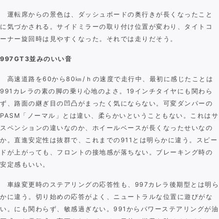
運転席からの景色は、ダッシュボードの奥行きが長くなったこと
に気づかされる。サイドミラーの取り付け位置が変わり、タイトコ
ーナー旋回時は見やすくなった。それでは走りだそう。
997GT3並みのいい音
高速道路を60から80㎞/ｈの速度で走行中、最初に感じたことは
991カレラの素の脚の乗り心地のよさ。19インチタイヤにも関わら
ず、路面の継ぎ目の凹凸がまったく気にならない。可変ダンパーの
PASM「ノーマル」とは違い、柔らかいということもない。これはサ
スペンションの違いなのか、ホイールベースが長くなったせいなの
か。直進安定性は抜群で、これまでの911とは明らかに違う。スピー
ドが上がっても、フロントの接地感が落ちない。ブレーキング時の
安定感もいい。
車線変更時のステアリングの応答性も、997カレラ後期型とは明ら
かに違う。切り始めの応答がよく、ニュートラルな位置に遊びがな
い。にも関わらず、敏感過ぎない。991からパワーステアリングが油