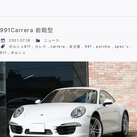
991Carrera 前期型
2021.07.18
ニュース
ポルシェ911
,
カレラ
,
carrera
,
名古屋
,
991
,
porche
,
spec`c
,
911
,
ポルシェ