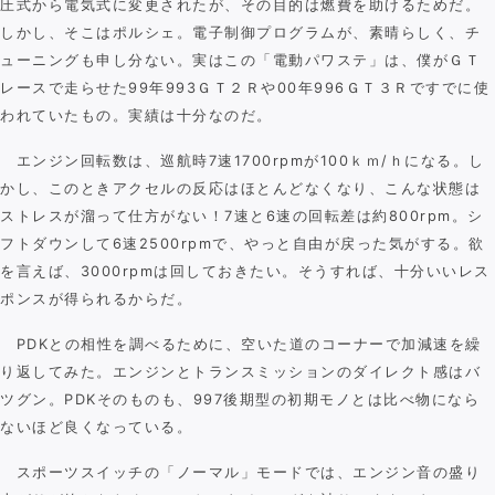
圧式から電気式に変更されたが、その目的は燃費を助けるためだ。
しかし、そこはポルシェ。電子制御プログラムが、素晴らしく、チ
ューニングも申し分ない。実はこの「電動パワステ」は、僕がＧＴ
レースで走らせた99年993ＧＴ２Ｒや00年996ＧＴ３Ｒですでに使
われていたもの。実績は十分なのだ。
エンジン回転数は、巡航時7速1700rpmが100ｋｍ/ｈになる。し
かし、このときアクセルの反応はほとんどなくなり、こんな状態は
ストレスが溜って仕方がない！7速と6速の回転差は約800rpm。シ
フトダウンして6速2500rpmで、やっと自由が戻った気がする。欲
を言えば、3000rpmは回しておきたい。そうすれば、十分いいレス
ポンスが得られるからだ。
PDKとの相性を調べるために、空いた道のコーナーで加減速を繰
り返してみた。エンジンとトランスミッションのダイレクト感はバ
ツグン。PDKそのものも、997後期型の初期モノとは比べ物になら
ないほど良くなっている。
スポーツスイッチの「ノーマル」モードでは、エンジン音の盛り