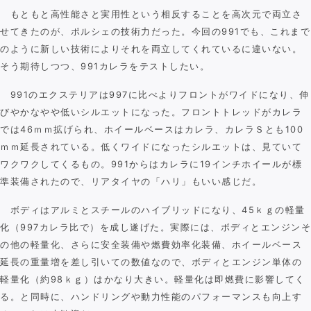
もともと高性能さと実用性という相反することを高次元で両立さ
せてきたのが、ポルシェの技術力だった。今回の991でも、これまで
のように新しい技術によりそれを両立してくれているに違いない。
そう期待しつつ、991カレラをテストしたい。
991のエクステリアは997に比べよりフロントがワイドになり、伸
びやかなやや低いシルエットになった。フロントトレッドがカレラ
では46ｍｍ拡げられ、ホイールベースはカレラ、カレラＳとも100
ｍｍ延長されている。低くワイドになったシルエットは、見ていて
ワクワクしてくるもの。991からはカレラに19インチホイールが標
準装備されたので、リアタイヤの「ハリ」もいい感じだ。
ボディはアルミとスチールのハイブリッドになり、45ｋｇの軽量
化（997カレラ比で）を成し遂げた。実際には、ボディとエンジンそ
の他の軽量化、さらに安全装備や燃費効率化装備、ホイールベース
延長の重量増を差し引いての数値なので、ボディとエンジン単体の
軽量化（約98ｋｇ）はかなり大きい。軽量化は即燃費に影響してく
る。と同時に、ハンドリングや動力性能のパフォーマンスも向上す