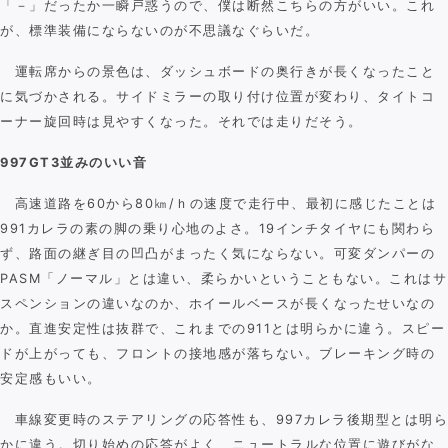
「－」だったか一瞬戸惑うので、僕は断然こちらの方がいい。これ
が、標準装備にならないのが不思議なぐらいだ。
運転席からの景色は、ダッシュボードの奥行きが長くなったこと
に気づかされる。サイドミラーの取り付け位置が変わり、タイトコ
ーナー旋回時は見やすくなった。それでは走りだそう。
997GT3並みのいい音
高速道路を60から80㎞/ｈの速度で走行中、最初に感じたことは
991カレラの素の脚の乗り心地のよさ。19インチタイヤにも関わら
ず、路面の継ぎ目の凹凸がまったく気にならない。可変ダンパーの
PASM「ノーマル」とは違い、柔らかいということもない。これはサ
スペンションの違いなのか、ホイールベースが長くなったせいなの
か。直進安定性は抜群で、これまでの911とは明らかに違う。スピー
ドが上がっても、フロントの接地感が落ちない。ブレーキング時の
安定感もいい。
車線変更時のステアリングの応答性も、997カレラ後期型とは明ら
かに違う。切り始めの応答がよく、ニュートラルな位置に遊びがな