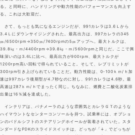
る。と同時に、ハンドリングや動力性能のパフォーマンスも向上す
る。これは大歓迎だ。
さて、もっとも気になるエンジンだが、991カレラは3.6Ｌから
3.4Ｌにダウンサイジングされた。最高出力は、997カレラの345
㎰/6500rpm→350㎰/7400rpmの5㎰アップへ。最大トルクは、
39.8㎏・ｍ/4400rpm→39.8㎏・ｍ/5600rpmと同じだ。ここで興
味深いのは3.6Lに比べ、最高出力が900rpm、最大トルクが
1200rpm高い回転で得られていること。そして、レブリミットが
300rpm引き上げられていることだ。動力性能は、0-100ｋｍ/ｈ加
速は997カレラ後期型が4.7秒なのに対し、991カレラは4.6秒。最
高速は287ｋｍ/ｈでまったく同じ。ちなみに、燃費と二酸化炭素排
出量は16％減を達成した。
インテリアは、パナメーラのような雰囲気とカレラＧＴのような
ハイマウントなセンターコンソールを持つ。試乗車には、オプショ
ンのパドルシフトのステアリングホイールが装着されていた。スタ
ンダードなPDKのスライドスイッチは、どっちが「∔」でどっちが