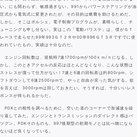
い。にも関わらず、敏感過ぎない。991からパワーステアリングが油
圧式から電気式に変更されたが、その目的は燃費を助けるためだ。
しかし、そこはポルシェ。電子制御プログラムが、素晴らしく、チ
ューニングも申し分ない。実はこの「電動パワステ」は、僕がＧＴ
レースで走らせた99年993ＧＴ２Ｒや00年996ＧＴ３Ｒですでに使
われていたもの。実績は十分なのだ。
エンジン回転数は、巡航時7速1700rpmが100ｋｍ/ｈになる。し
かし、このときアクセルの反応はほとんどなくなり、こんな状態は
ストレスが溜って仕方がない！7速と6速の回転差は約800rpm。シ
フトダウンして6速2500rpmで、やっと自由が戻った気がする。欲
を言えば、3000rpmは回しておきたい。そうすれば、十分いいレス
ポンスが得られるからだ。
PDKとの相性を調べるために、空いた道のコーナーで加減速を繰
り返してみた。エンジンとトランスミッションのダイレクト感はバ
ツグン。PDKそのものも、997後期型の初期モノとは比べ物になら
ないほど良くなっている。