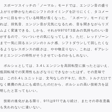
スポーツスイッチの「ノーマル」モードでは、エンジン音の盛り
上がりが静かなためにシフトのタイミングを計りにくく、タコメー
ターに目をやっている時間が長くなった。「スポーツ」モードにす
れば、排気音、エンジン音が元気になるため、音を聞きながらリズ
ムよく変速できる。しかも、それが997GT3並みの気持ちのいい音
がするので、ついついその気になってしまう。ただ、レッドゾーン
まで一気に回るエンジンのトルク感、シフトダウンして回したくな
るようなレスポンスの鋭さは、やや物足りない。これは、ギアレシ
オとエンジンの特性がそうさせているのかもしれない。
ポルシェとしては、3.4Ｌエンジンを高回転型に振ったとはいえ、
低回転域での実用性もおざなりにできなかったはず。その意味で
は、この3.4Ｌユニットは、文句なしのデキだ。出力、トルクだけで
なく燃費の向上にも成功したのだから、ポルシェの高い技術力を証
明したと言ってもいい。
技術の進化がある限り、911は911であり続け、またその存在意義
も失われないに違いない。