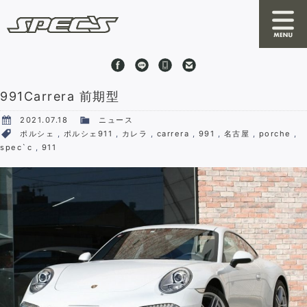
991Carrera 前期型
News
2021.07.18
ニュース
About SPEC'S
ポルシェ
,
ポルシェ911
,
カレラ
,
carrera
,
991
,
名古屋
,
porche
,
spec`c
,
911
By S
RRC
Online Shop
Stock Cars
Shop Information