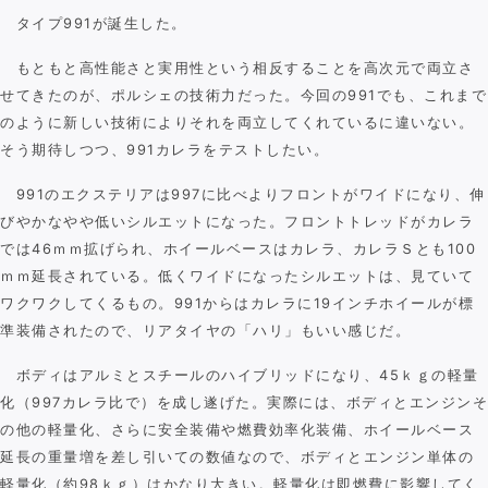
タイプ991が誕生した。
もともと高性能さと実用性という相反することを高次元で両立さ
せてきたのが、ポルシェの技術力だった。今回の991でも、これまで
のように新しい技術によりそれを両立してくれているに違いない。
そう期待しつつ、991カレラをテストしたい。
991のエクステリアは997に比べよりフロントがワイドになり、伸
びやかなやや低いシルエットになった。フロントトレッドがカレラ
では46ｍｍ拡げられ、ホイールベースはカレラ、カレラＳとも100
ｍｍ延長されている。低くワイドになったシルエットは、見ていて
ワクワクしてくるもの。991からはカレラに19インチホイールが標
準装備されたので、リアタイヤの「ハリ」もいい感じだ。
ボディはアルミとスチールのハイブリッドになり、45ｋｇの軽量
化（997カレラ比で）を成し遂げた。実際には、ボディとエンジンそ
の他の軽量化、さらに安全装備や燃費効率化装備、ホイールベース
延長の重量増を差し引いての数値なので、ボディとエンジン単体の
軽量化（約98ｋｇ）はかなり大きい。軽量化は即燃費に影響してく