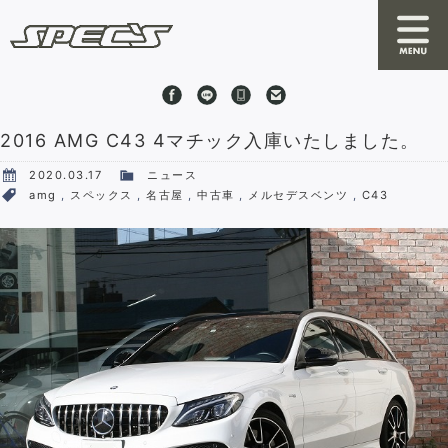
2016 AMG C43 4マチック入庫いたしました。
News
2020.03.17
ニュース
About SPEC'S
amg
,
スペックス
,
名古屋
,
中古車
,
メルセデスベンツ
,
C43
By S
RRC
Online Shop
Stock Cars
Shop Information