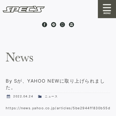
News
About SPEC'S
By S
RRC
By Sが、YAHOO NEWに取り上げられまし
た。
Online Shop
2022.04.24
ニュース
Stock Cars
https://news.yahoo.co.jp/articles/5be2944ff830b55d
Shop Information