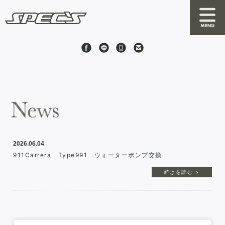
News
About SPEC'S
By S
2026.06.04
RRC
911Carrera Type991 ウォーターポンプ交換
Online Shop
続きを読む >
Stock Cars
Shop Information