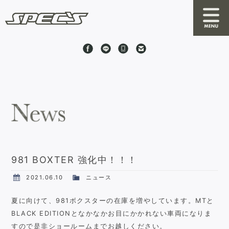
News
About SPEC'S
By S
RRC
981 BOXTER 強化中！！！
Online Shop
2021.06.10
ニュース
夏に向けて、981ボクスターの在庫を増やしています。MTと
Stock Cars
BLACK EDITIONとなかなかお目にかかれない車両になりま
すので是非ショールームまでお越しください。
Shop Information